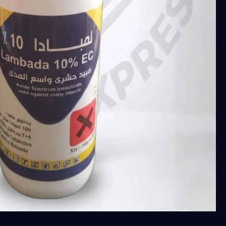
لمبادا
جراند
كيم
10%
(لمبادا
سيهالوثرين
10%
)فعال
في
مكافحة
البق،
الناموس،
الحشرات
المنزلية
عبوة
500
ملل