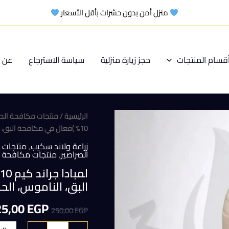
منزل أمن بدون حشرات بأقل الأسعار
قسام المنتجات
حجز زيارة منزلية
سياسة الاسترجاع
عن م
الرئيسية
/
منتجات مكافحة الح
10% )فعال في مكافحة البق، الناموس، الحشرات المنزلية عبوة 500 ملل
زراعة ولاند سكيب
,
منتجات ا
الصراصير
,
منتجات مكافحة 
البق، الناموس، الحشرات
السعر
25,00
EGP
250,00
EGP
الأصلي