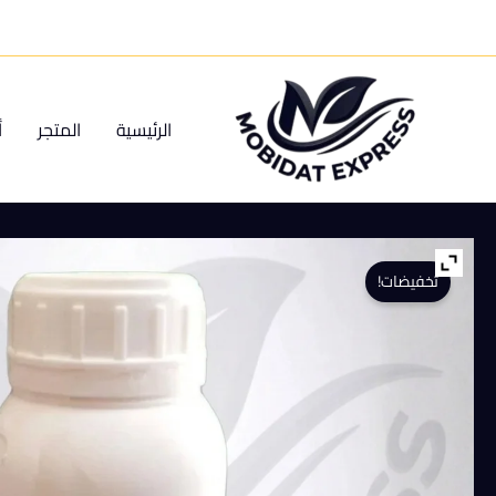
خطي
لى
لمحتوى
الرئيسية
المتجر
أ
تخفيضات!
كمية