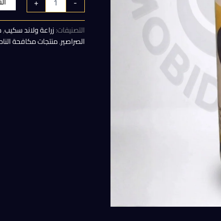
ال
+
-
هو:
التصنيفات:
زراعة ولاند سكيب
,
م
250,00 EGP.
الصراصير
,
منتجات مكافحة الن