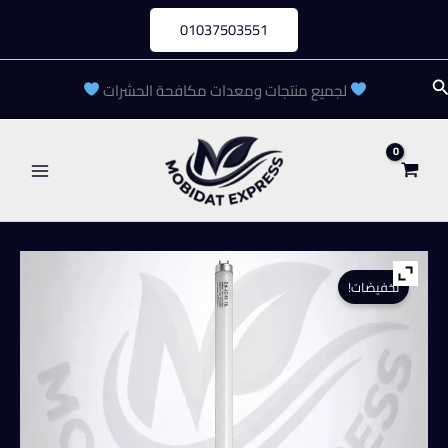
خطي
01037503551
لى
لمحتوى
لبحث
لجميع منتجات ومعدات مكافحة الحشرات
تخفيضات!