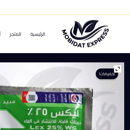
خطي
لى
لمحتوى
الرئيسية
المتجر
أ
تخفيضات!