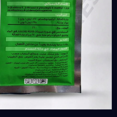
كمية
ليكس
25%
(Thiamethoxam
25%)
فعال
لمكافحة
العديد
من
الحشرات
الذبابة
البيضاء،
والمن،
والجاسيد،
والبق
الدقيقي،
وغيرها).