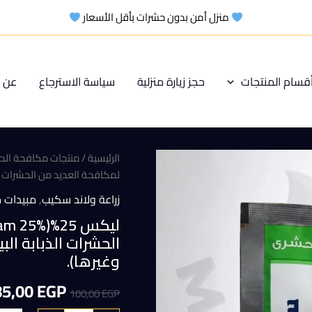
منزل أمن بدون حشرات بأقل الأسعار
قسام المنتجات
حجز زيارة منزلية
سياسة الاسترجاع
عن م
الرئيسية
/
منتجات مكافحة الح
لمكافحة العديد من الحشرات الذ
زراعة ولاند سكيب
,
مبيدات 
الحشرات الذبابة الب
وغيرها).
السعر
85,00
EGP
100,00
EGP