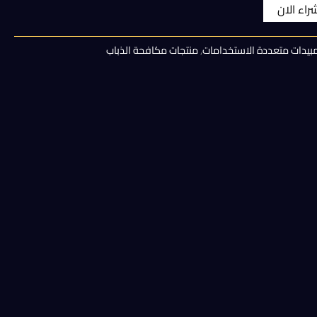
الحالي
شراء الان
هو:
بيدات متعددة الاستخدامات
,
منتجات مكافحة الذباب
85,00 EGP.