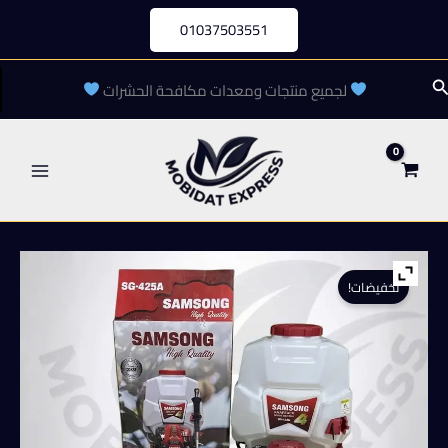
خطي
01037503551
لى
لمحتوى
لبحث
لجميع منتجات ومعدات مكافحة الحشرات
تخفيضات!