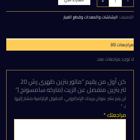
+
-
ماتور
هو:
هو:
بنزين
ظهرى
التصنيف:
الرشاشات والمعدات وقطع الغيار
5.000,00 EGP.
5.500,00 EGP.
رش
20
لتر
بنزين
مراجعات (0)
منفصل
عن
لا توجد مراجعات بعد.
الزيت
(ماركه
سامسونج
)
كن أول من يقيم “ماتور بنزين ظهرى رش 20
لتر بنزين منفصل عن الزيت (ماركه سامسونج )”
لن يتم نشر عنوان بريدك الإلكتروني.
الحقول الإلزامية مشار إليها
بـ
*
مراجعتك
*