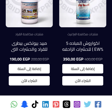
منتجات مكافحة البراغيث
منتجات مكافحة القراد
اكواروش (لمباده 5
مبيد بيوتكس بيطرى
%EW ) للحشرات الزاحفه
للقراد والحشرات التى
بدون رائحه عبوة 500
تصيب الحيوانات
السعر
السعر
السعر
السعر
190,00
EGP
350,00
EGP
200,00
EGP
400,00
EGP
ملل
الأصلي
الحالي
الأصلي
الحالي
هو:
هو:
هو:
هو:
إضافة إلى السلة
إضافة إلى السلة
0,00 EGP.
200,00 EGP.
350,00 EGP.
400,00 EGP.
الشراء الأن
الشراء الأن