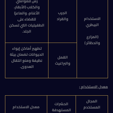
رش للمواشي
والكلاب (الأبقار،
الجرب
الأغنام، والماعز)
الاستخدام
والقراد
للقضاء على
البيطري
الطفيليات التي تسكن
الجلد.
(المزارع
والحظائر )
تطهير أماكن إيواء
الحيوانات لضمان بيئة
القمل
نظيفة ومنع انتقال
والبراغيث
العدوى.
معدل الاستخدام
:
المجال
الحشرات
معدل الاستخدام
المستخدم
المستهدفة