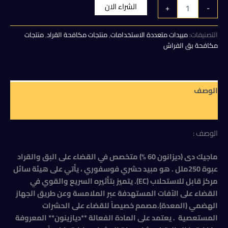
الأصلي
الحالي
كمية
الشراء الان
+
-
ماجيك
هو:
هو:
دى
(ديزانون
التصنيفات:
مبيدات متعددة الاستخدامات
,
منتجات مكافحة القراد
,
منتجات
300,00 EGP.
350,00 EGP.
60
مكافحة بق الفراش
%)
متخصص
في
القضاء
الوصف
على
البق
مراجعات (0)
والقراد
عبوة
الوصف :
250ملل
ماجيك دى (ديزانون 60 %) متخصص في القضاء على البق والقراد
عبوة 250ملل . هو مبيد حشري فوسفوري ، يأتي على هيئة سائل
مركز قابل للاستحلاب (EC). يتميز بتأثيره السريع والقوي في
القضاء على الآفات المستهدفة عبر الملامسة وعن طريق الجهاز
الهضمي (المعدة).مصمم خصيصاً للقضاء على الحشرات
المستعصية . يعتمد على المادة الفعالة **ديازينون** المعروفة