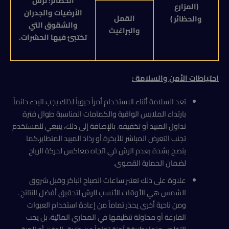
الحظائر: ترش
(المزارع
الأرضيات والجدران
القمل
والحظائر )
والشقوق التي
والبراغيث
تختبئ فيها الحشرات.
احتياطات الأمن والسلامة
:
تعد السلامة أثناء الاستخدام أمراً حيوياً لذلك يجب البدء دائماً
بارتداء الملابس الواقية والكمامات المناسبة طوال فترة
تداول المبيد أو تخفيفه. بالإضافة إلى ذلك، ينبغي للمستخدم
تجنب التعرض المباشر للأبخرة أو رذاذ المبيد المتطاير،كما
ينصح بشدة بعدم الرش في اتجاه معاكس لحركة الرياح
لضمان الحماية القصوى.
علاوة على ذلك تعتبر ساعات الصباح الباكر وقبل شروق
الشمس هي الأوقات الأنسب للرش لتحقيق أفضل النتائج .
ومن ناحية أخرى يحذر تماماً من إعادة استخدام العبوات
الفارغة أو محاولة تنظيفها في المجاري المائية، بل يجب