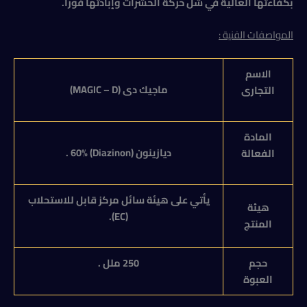
بكفاءتها العالية في شل حركة الحشرات وإبادتها فوراً.
المواصفات الفنية :
الاسم
ماجيك دى (
MAGIC – D)
التجارى
المادة
ديازينون
(Diazinon) 60%
.
الفعالة
يأتي على هيئة سائل مركز قابل للاستحلاب
هيئة
).
EC
(
المنتج
حجم
250 ملل .
العبوة