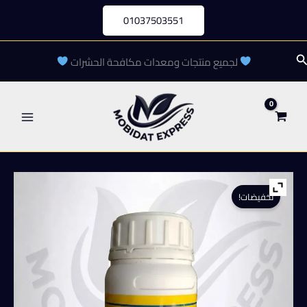
خطي
01037503551
لى
لمحتوى
لبحث
لجميع منتجات ومعدات مكافحة الحشرات
تخفيضات!