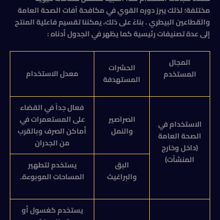
مختلفة؛ لذلك يبرز دوره القوي في مكافحة آفات الصحة العامة
والقطاعين البيطري . بناءً على ذلك، يمكننا تقسيم فاعلية المنتج
إلى عدة تصنيفات رئيسية كما يظهر في الجدول أدناه :
المجال
الحشرات
معدل الاستخدام
المستخدم
المستهدفة
فعال جداً في القضاء
الصراصير
على المستعمرات في
الاستخدام في
والنمل
أماكن الصرف وبالقرب
الصحة العامة
من الجدران
(داخل وخارج
المنشآت)
البق
يستخدم لتطهير
والبراغيث
المساحات الموبوءة.
يستخدم كغسول أو