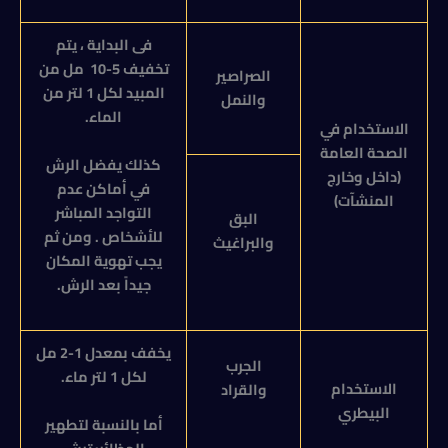
فى البداية ، يتم
تخفيف 5-10 مل من
الصراصير
المبيد لكل 1 لتر من
والنمل
الماء.
الاستخدام في
الصحة العامة
كذلك يفضل الرش
(داخل وخارج
في أماكن عدم
المنشآت)
التواجد المباشر
البق
للأشخاص . ومن ثم
والبراغيث
يجب تهوية المكان
جيداً بعد الرش.
يخفف بمعدل 1-2 مل
الجرب
لكل 1 لتر ماء.
الاستخدام
والقراد
البيطري
أما بالنسبة لتطهير