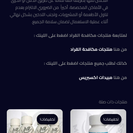
التخلص منها بطريقة آمنة تماماً عن طريق الدفن أو الحرق
في الأماكن المخصصة. أخيراً من الضروري الالتزام بعدم
تناول الأطعمة أو المشروبات، وتجنب التدخين بشكل نهائي
أثناء عملية الاستعمال لضمان سلامة الجميع.
لمتابعة منتجات مكافحة القراد اضغط على اللينك :
من هنا
منتجات مكافحة القراد
كذلك لطلب جميع منتجات اضغط على اللينك :
من هنا
مبيدات اكسبريس
منتجات ذات صلة
تخفيضات!
تخفيضات!
تخفيضات!
تخفيضات!