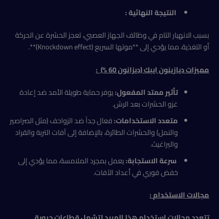
النتيجة النهائية :
بسبب الانهيار التام في وظائف الجهاز العصبي، تعجز الحشرة عن الحركة
أو التغذية، مما يؤدي إلى **موتها السريع (Knockdown effect)**.
مميزات ديازينون ايبك (ديزانون 60 %)
:
تأثير ممتد المفعول:
يوفر حماية طويلة الأمد ضد إعادة
غزو الحشرات بعد الرش.
متعدد الاستخدامات:
فعال جداً ضد الزواحف (مثل الصراصير
والنمل) والحشرات الطائرة، بالإضافة إلى آفات التربة والقراد
والبراغيث.
سرعة الاستجابة:
يعمل بمجرد الملامسة، مما يؤدي إلى
خفض فوري في أعداد الآفات.
مجالات الاستخدام
:
تتعدد مجالات استخدام هذا المبيد لتشمل قطاعات حيوية