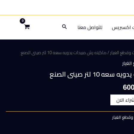
البحث
ت اكسبريس
للتواصل معنا
وقطع الغيار
/ ماكينه رش مبيدات يدويه سعه 10 لتر صينى الصنع
لغيار
10 لتر صينى الصنع
السعر
60
الحالي
شراء الان
هو:
وقطع الغيار
600,00 EGP.