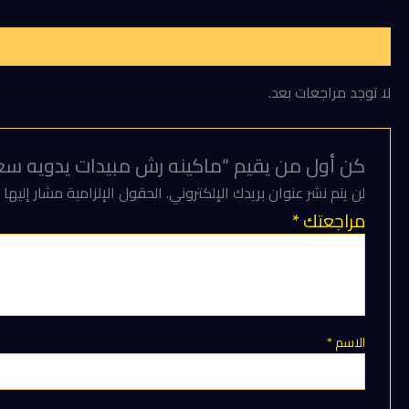
لتر
صينى
مراجعات (0)
الصنع
لا توجد مراجعات بعد.
كن أول من يقيم “ماكينه رش مبيدات يدويه سعه 10 لتر صينى الص
لن يتم نشر عنوان بريدك الإلكتروني.
الحقول الإلزامية مشار إليها ب
مراجعتك
*
الاسم
*