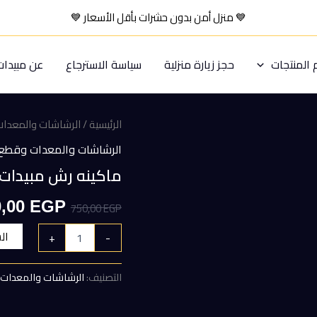
💙
منزل أمن بدون حشرات بأقل الأسعار
💙
المنتجات
حجز زيارة منزلية
سياسة الاسترجاع
عن مبيدا
الرئيسية
/
الرشاشات والمعدات 
الرشاشات والمعدات وقطع ا
ماكينه رش مبيدات يدويه سعه 
السعر
0,00
EGP
750,00
EGP
الأصلي
ال
+
-
هو:
التصنيف:
الرشاشات والمعدات 
750,00 EGP.