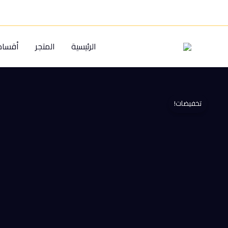
خطي
لى
لمحتوى
الرئيسية
المتجر
أقسام 
تخفيضات!
كمية
ماكينه
رش
مبيدات
يدويه
سعه
10