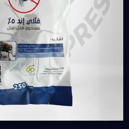
كمية
مبيد
فلاي
اند
5%
(مادة
الأزميثفوس
بتركيز
5%
ومادة
جاذبة
(تريكوزين))
متخصص
في
مكافحة
الذباب
لجذب
الذباب
والقضاء
عليه