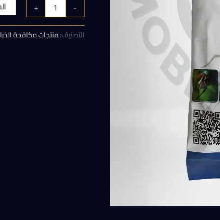
الأصلي
ال
+
-
هو:
التصنيف:
منتجات مكافحة الذبا
320,00 EGP.