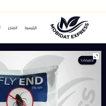
خطي
لى
لمحتوى
الرئيسية
المتجر
أ
تخفيضات!