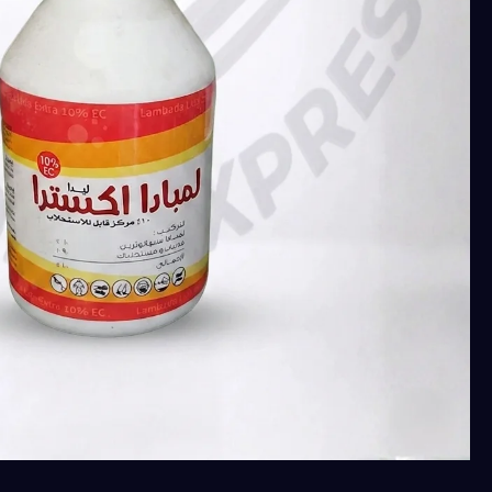
كمية
لمبادا
اكسترا
10%
(لمبادا
سيهالوثرين
10%
)فعال
في
مكافحة
البق،
الناموس،
الحشرات
المنزلية
مرخص
صحه
عامه
عبوة
100
ملل