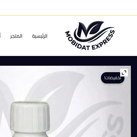
خطي
لى
لمحتوى
الرئيسية
المتجر
أ
تخفيضات!