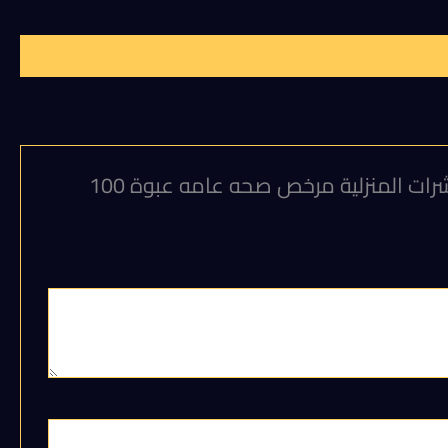
كن أول من يقيم “لمبادا اكسترا 10% (لمبادا سيهالوثرين 10% )فعال في مكافحة البق، الناموس، الحشرات المنزلية مرخص صحه عامه عبوة 100