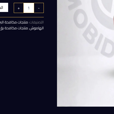
الأصلي
ال
+
-
هو:
التصنيفات:
منتجات مكافحة البر
100,00 EGP.
الهاموش
,
منتجات مكافحة بق 