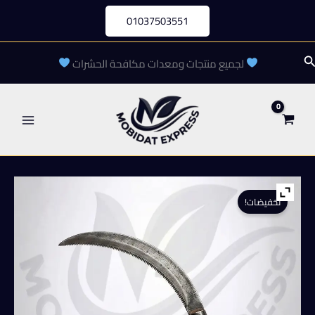
خطي
01037503551
لى
لمحتوى
لبحث
لجميع منتجات ومعدات مكافحة الحشرات
تخفيضات!