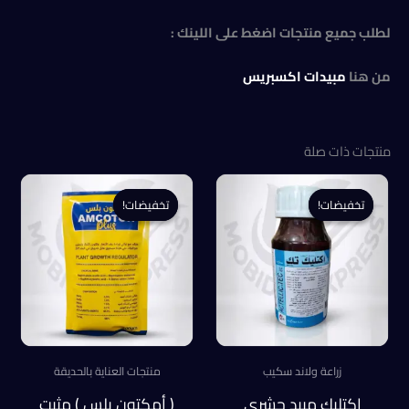
لطلب جميع منتجات اضغط على اللينك :
من هنا
مبيدات اكسبريس
منتجات ذات صلة
تخفيضات!
تخفيضات!
تخفيضات!
تخفيضات!
زراعة ولاند سكيب
منتجات العناية بالحديقة
اكتليك مبيد حشري
( أمكتون بلس ) مثبت