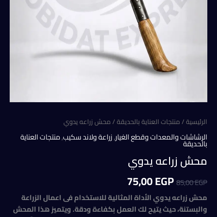
الرئيسية
/
منتجات العناية بالحديقة
/ محش زراعه يدوي
الرشاشات والمعدات وقطع الغيار
,
زراعة ولاند سكيب
,
منتجات العناية
بالحديقة
محش زراعه يدوي
السعر
السعر
75,00
EGP
85,00
EGP
الأصلي
الحالي
محش زراعه يدوي الأداة المثالية للاستخدام فى اعمال الزراعة
والبستنة، حيث يتيح لك العمل بكفاءة ودقة. ويتميز هذا المحش
هو:
هو: