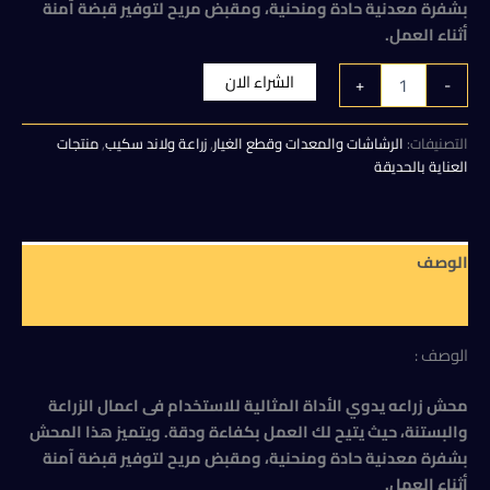
بشفرة معدنية حادة ومنحنية، ومقبض مريح لتوفير قبضة آمنة
75,00 EGP.
85,00 EGP.
أثناء العمل.
كمية
الشراء الان
+
-
محش
زراعه
يدوي
التصنيفات:
الرشاشات والمعدات وقطع الغيار
,
زراعة ولاند سكيب
,
منتجات
العناية بالحديقة
الوصف
مراجعات (0)
الوصف :
محش زراعه يدوي الأداة المثالية للاستخدام فى اعمال الزراعة
والبستنة، حيث يتيح لك العمل بكفاءة ودقة. ويتميز هذا المحش
بشفرة معدنية حادة ومنحنية، ومقبض مريح لتوفير قبضة آمنة
أثناء العمل.