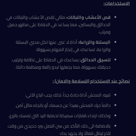
الاستخدامات
:
قص الأعشاب والنباتات:
مثالي لقص الأعشاب والنباتات في
الحدائق والبساتين، مما يساعد في الحفاظ على مظهر جميل
ومرتب.
البستنة والزراعة:
أداة لا غنى عنها لكل محبي البستنة
والزراعة، تساعدك في إنجاز المهام بسهولة.
تنسيق الحدائق:
يساعدك في الحفاظ على نظافة وترتيب
حديقتك بسهولة، مما يجعلها تبدو رائعة ومنظمة دائمًا.
نصائح عند الاستخدام (للسلامة والامان) :
تنبيه: المحش أداة حادة جداً، لذلك يجب اتباع الآتي:
​دائماً حرك المحش بعيداً عن جسمك أو باتجاه مائل آمن.
وكذلك ​ارتداء قفازات سميكة لحماية اليد التي تمسك بالزرع.
بالاضافة الى ذلك ​التأكد من سن النصل ببرد حديدي من وقت
لآخر ليظل فعالاً ولا يجهد يدك