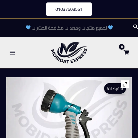
خطي
01037503551
لى
لمحتوى
لبحث
لجميع منتجات ومعدات مكافحة الحشرات
تخفيضات!