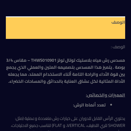
توتال
تولز
THWS010901
–
الوصف
مقاس
3/4
مراجعات (0)
بوصة
الوصف :
مسدس رش مياه بلاستيك توتال تولز THWS010901 – مقاس 3/4
بوصة . يتميز هذا المسدس بتصميمه المتين والعملي الذي يجمع
بين قوة الأداء والراحة التامة أثناء الاستخدام الممتد، مما يجعله
الأداة المثالية لكل عشاق العناية بالحدائق والمساحات الخضراء.
المميزات والخصائص
:
تعدد أنماط الرش:
يحتوي الرأس القابل للدوران على خيارات رش متعددة وعملية (مثل:
SHOWER للري اللطيف، VERTICAL، و FLAT) لتناسب جميع الاحتياجات،