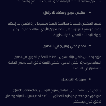
بدءاً من سقاية النباتات الرقيقة وحتى تنظيف الأسطح والممرات.
مقبض مريح ومضاد للانزلاق:
صُمم المقبض بلمسات مطاطية ناعمة وخطوط بارزة تضمن لك إحكام
القبضة ومنع الانزلاق حتى عندما تكون الأيدي مبللة، مما يقلل من
إجهاد اليد أثناء العمل لفترات طويلة.
تحكم ذكي ومريح في التدفق:
مزود بمقبس خلفي (زناد) سهل الضغط للتحكم الفوري في تدفق
المياه، مع ميزة القفل الذكي الخلفي لتثبيت تدفق المياه دون الحاجة
للاستمرار في الضغط.
سهولة التوصيل:
يحتوي على منفذ سفلي قياسي سريع التوصيل (Quick Connector)
متوافق مع معظم خراطيم الحدائق الشائعة لمنع تسريب المياه وضمان
تدفق قوي ومستقر.