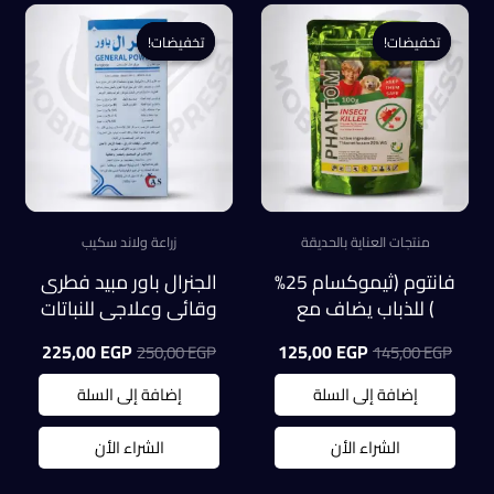
تخفيضات!
تخفيضات!
تخفيضات!
تخفيضات!
منتجات العناية بالحديقة
زراعة ولاند سكيب
فانتوم (ثيموكسام 25%
الجنرال باور مبيد فطرى
) للذباب يضاف مع
وقائى وعلاجى للنباتات
جاذب كيس 100 جم
للبياض الزغبى
السعر
السعر
السعر
السعر
225,00
EGP
125,00
EGP
250,00
EGP
145,00
EGP
الأصلي
الحالي
الأصلي
الحالي
هو:
هو:
هو:
هو:
إضافة إلى السلة
إضافة إلى السلة
5,00 EGP.
250,00 EGP.
125,00 EGP.
145,00 EGP.
الشراء الأن
الشراء الأن