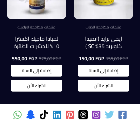
منتجات مكافحة الذباب
منتجات مكافحة البراغيث
ايجى برايد (ايميدا
لمبادا ماجيك اكسترا
كلوبريد 35% SC )
10% للحشرات الطائرة
لمكافحة الذباب
والزاحفه عبوة 1 لتر
السعر
السعر
السعر
السعر
550,00
EGP
150,00
EGP
575,00
EGP
155,00
EGP
(عبوة100ملل)
الأصلي
الحالي
الأصلي
الحالي
هو:
هو:
هو:
هو:
إضافة إلى السلة
إضافة إلى السلة
0,00 EGP.
575,00 EGP.
150,00 EGP.
155,00 EGP.
الشراء الأن
الشراء الأن