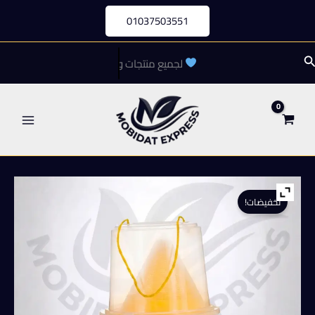
خطي
01037503551
لى
لمحتوى
لبحث
لجميع منتجات ومعدات مكافحة الحشرات
تخفيضات!