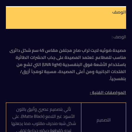
مجلفن
مقاس
الوصف
45
سم
مراجعات (0)
شكل
دائرى
الوصف :
مناسب
للمطاعم
مصيدة ضوئيه لايت تراب صاج مجلفن مقاس 45 سم شكل دائرى
مناسب للمطاعم .تعتمد المصيدة على جذب الحشرات الطائرة
باستخدام الأشعة فوق البنفسجية (UVA light) التي تشع من
الفتحات الجانبية ومن أعلى المصيدة، مسببة توهجاً أزرق/
بنفسجياً.
المواصفات الفنية :
تأتي بتصميم عصري وأنيق باللون
الأسود غير اللامع (Matte Black)، على
التصميم
شكل شبه منحرف مقلوب، مما يجعلها
تبدو كقطعة ديكور جدارية تخفي