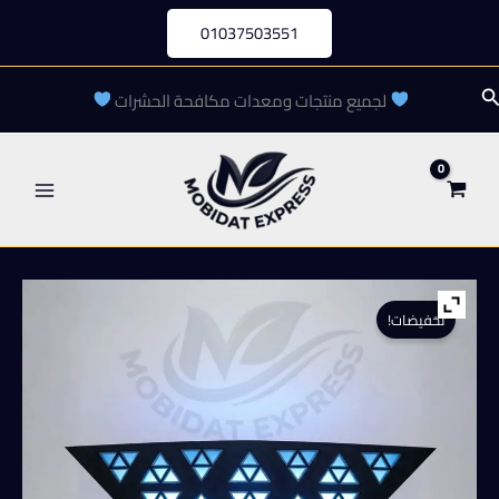
خطي
01037503551
لى
لمحتوى
لبحث
لجميع منتجات ومعدات مكافحة الحشرات
تخفيضات!