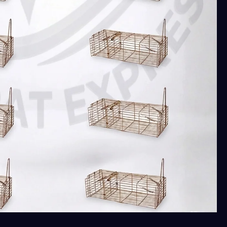
(
10
قطع
)