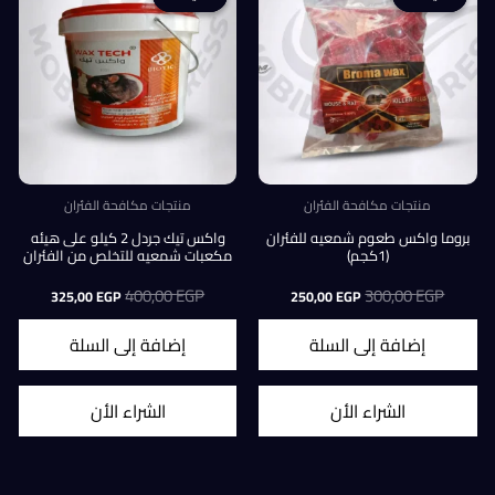
منتجات مكافحة الفئران
منتجات مكافحة الفئران
بروما واكس طعوم شمعيه للفئران
واكس تيك جردل 2 كيلو على هيئه
(1كجم)
مكعبات شمعيه للتخلص من الفئران
EGP
300,00
السعر
السعر
EGP
400,00
السعر
السعر
325,00
EGP
250,00
EGP
الأصلي
الحالي
الأصلي
الحالي
هو:
هو:
هو:
هو:
إضافة إلى السلة
إضافة إلى السلة
325,00 EGP.
400,00 EGP.
250,00 EGP.
300,00 EGP.
1
الشراء الأن
الشراء الأن