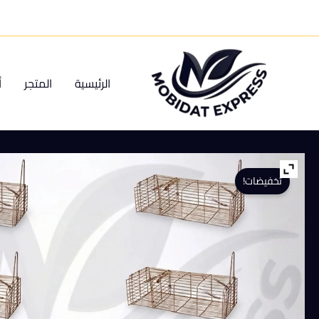
خطي
لى
لمحتوى
الرئيسية
المتجر
أ
تخفيضات!
كمية
مصيدة
للعرس
عرض