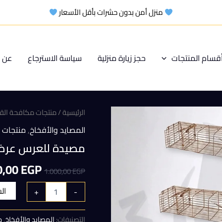
منزل أمن بدون حشرات بأقل الأسعار
قسام المنتجات
حجز زيارة منزلية
سياسة الاسترجاع
عن م
الرئيسية
/
منتجات مكافحة ال
المصايد والأفخاخ
,
منتجات 
مصيدة للعرس عرض ( 10 ق
السعر
0,00
EGP
1.000,00
EGP
الأصلي
ال
+
-
هو:
التصنيفات:
المصايد والأفخاخ
,
م