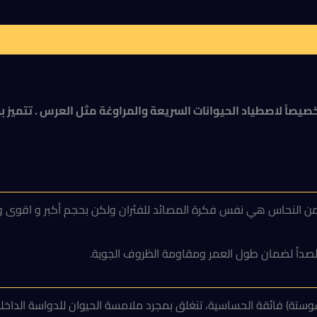
متينة مصممة خصيصاً لاصطياد الحيوانات السريعة والمراوغة مثل العرس 
النحاس هي نفس فكرة المصائد للفئران ولكن بحجم أكبر و اقوى وأيض
صدأ لضمان طول العمر ومقاومة الظروف الجوية.
(سوستة) فائقة الحساسية، تنغلق بمجرد ملامسة الحيوان للدواسة الداخ