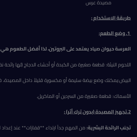
مصيدة عرس
طريقة الاستخدام :
1. وضع الطعم:
العرسة حيوان صياد يعتمد على البروتين، لذا أفضل الطعوم هي:
اللحوم النيئة: قطعة صغيرة من الكبدة أو أحشاء الدجاج (لها رائحة ن
البيض:يمكنك وضع بيضة سليمة أو مكسورة قليلاً داخل المصيدة، ف
الأسماك: قطعة صغيرة من السردين أو الماكريل.
2.تجهيز المصيدة (بدون ترك أثر) :
تجنب الرائحة البشرية:
من المهم جداً ارتداء **قفازات** عند إعداد