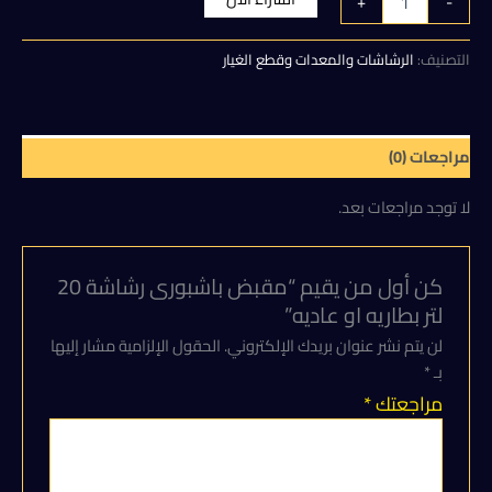
+
-
مقبض
هو:
هو:
باشبورى
رشاشة
التصنيف:
الرشاشات والمعدات وقطع الغيار
50,00 EGP.
60,00 EGP.
20
لتر
بطاريه
او
مراجعات (0)
عاديه
لا توجد مراجعات بعد.
كن أول من يقيم “مقبض باشبورى رشاشة 20
لتر بطاريه او عاديه”
لن يتم نشر عنوان بريدك الإلكتروني.
الحقول الإلزامية مشار إليها
بـ
*
مراجعتك
*