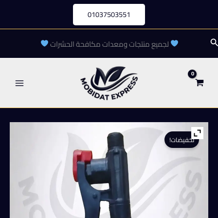
خطي
01037503551
لى
لمحتوى
لبحث
لجميع منتجات ومعدات مكافحة الحشرات
تخفيضات!