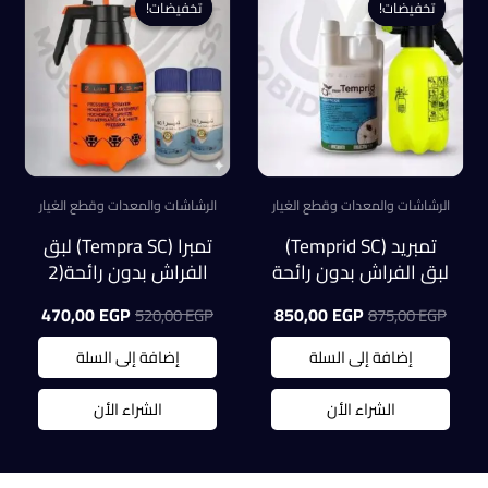
تخفيضات!
تخفيضات!
تخفيضات!
تخفيضات!
الرشاشات والمعدات وقطع الغيار
الرشاشات والمعدات وقطع الغيار
تمبريد (Temprid SC)
تمبرا (Tempra SC) لبق
لبق الفراش بدون رائحة
الفراش بدون رائحة(2
+ بخاخة مضخة رشاشه
عبوة) + رشاشه 2 لتر
السعر
السعر
السعر
السعر
470,00
EGP
850,00
EGP
520,00
EGP
875,00
EGP
2 لتر (عرض)
صينى مستورده
الأصلي
الحالي
الأصلي
الحالي
هو:
هو:
هو:
هو:
إضافة إلى السلة
إضافة إلى السلة
0,00 EGP.
520,00 EGP.
850,00 EGP.
875,00 EGP.
الشراء الأن
الشراء الأن