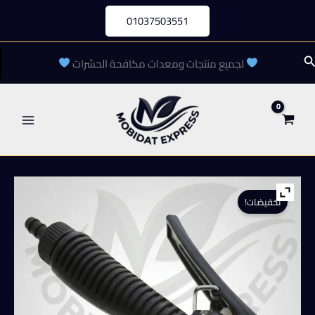
خطي
01037503551
لى
لمحتوى
لبحث
لجميع منتجات ومعدات مكافحة الحشرات
تخفيضات!