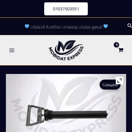
خطي
01037503551
لى
لمحتوى
لبحث
لجميع منتجات ومعدات مكافحة الحشرات
تخفيضات!