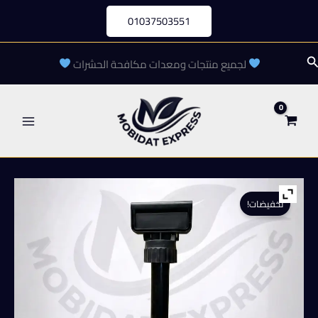
خطي
01037503551
لى
لمحتوى
لبحث
لجميع منتجات ومعدات مكافحة الحشرات
تخفيضات!