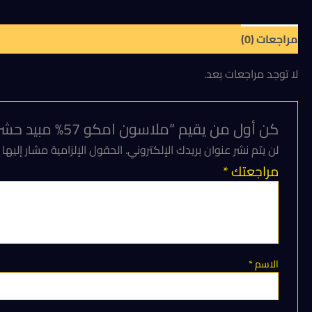
مراجعات (0)
لا توجد مراجعات بعد.
كن أول من يقيم “ملاسون امكو 57% مبيد حشري فوسفوري للقضاء على الديدان، المن، والذبابة البيضاء والنمل والصراصير والبق عبوة 250 ملل”
لن يتم نشر عنوان بريدك الإلكتروني.
الحقول الإلزامية مشار إليها 
مراجعتك
*
الاسم
*