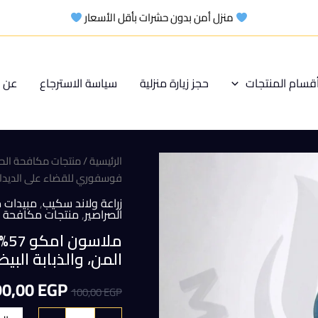
منزل أمن بدون حشرات بأقل الأسعار
قسام المنتجات
حجز زيارة منزلية
سياسة الاسترجاع
عن م
الرئيسية
/
منتجات مكافحة الح
فوسفوري للقضاء على الديدان، الم
زراعة ولاند سكيب
,
مبيدات 
الصراصير
,
منتجات مكافحة ا
مل
المن، والذبابة البيضا
السعر
90,00
EGP
100,00
EGP
الأصلي