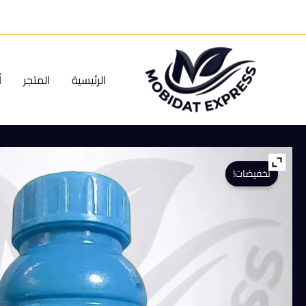
خطي
لى
لمحتوى
الرئيسية
المتجر
أ
تخفيضات!
كمية