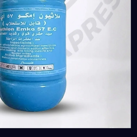
ملاسون
امكو
57%
مبيد
حشري
فوسفوري
للقضاء
على
الديدان،
المن،
والذبابة
البيضاء
والنمل
والصراصير
والبق
عبوة
250
ملل