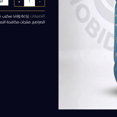
ال
+
-
هو:
التصنيفات:
زراعة ولاند سكيب
,
م
100,00 EGP.
الصراصير
,
منتجات مكافحة النم