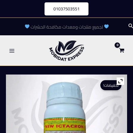
خطي
01037503551
لى
لمحتوى
لبحث
لجميع منتجات ومعدات مكافحة الحشرات
تخفيضات!