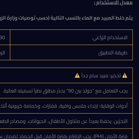
معدل الاستخدام
:
يتم خلط المبيد مع الماء بالنسب التالية (حسب توصيات وزارة الزرا
الاستخدام الزراعي
30 – 40 جرام لكل 100 لتر ما
طريقة التطبيق
الر
تحذير: مبيد سام جداً
يجب التعامل مع “جولد بين 90” بحذر مطلق نظراً لسميته العالية.
أدوات الوقاية: ارتداء ملابس واقية، قفازات، وكمامة كربونية أثناء
التخزين: يحفظ بعيداً عن متناول الأطفال، الحيوانات، ومصادر الطعام
فترة الأمان (PHI): يجب الالتزام بفترة الأمان قبل الحصاد لضمان سلامة المستهلك.