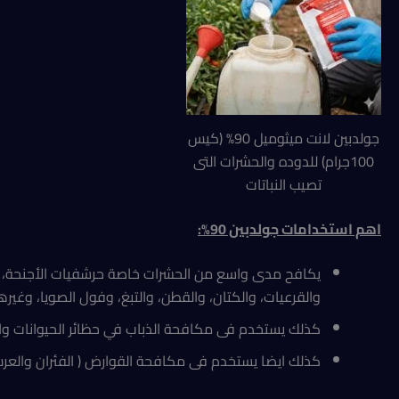
جولدبين لانت ميثوميل 90% (كيس
100جرام) للدوده والحشرات التى
تصيب النباتات
اهم استخدامات جولدبين 90
%:
يكافح مدى واسع من الحشرات خاصة حرشفيات الأجنحة، ونصف
والقرعيات، والكتان، والقطن، والتبغ، وفول الصويا، وغيرها
كذلك يستخدم فى مكافحة الذباب في حظائر الحيوانات والد
كذلك ايضا يستخدم فى مكافحة القوارض ( الفئران والعرس