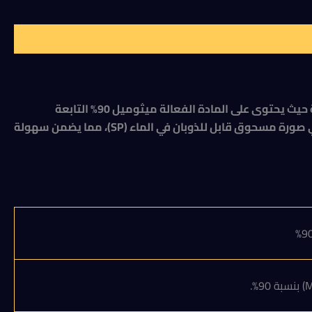
جولدبين لانت ميثوميل 90% (كيس 100جرام) للدوده والحشرات التى تصيب النباتات . يعتبر جولدبين 90% من أقوى المبيدات الحشرية حيث يحتوى على المادة الفعالة ميثوميل 90% التابعة
لمجموعة “الكاربامات”، المصمم خصيصاً لمكافحة مدي واسع من الآفات الحشرية التي تصيب المحاصيل الزراعية المختلفة. يأتي في صورة مسحوق قابل للذوبان في الماء (SP)، مما يضمن سهولة