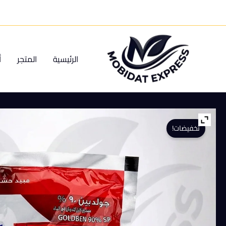
خطي
لى
لمحتوى
الرئيسية
المتجر
أ
تخفيضات!
كمية