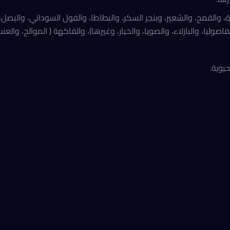
 والقمح، والشعير، وبنجر السكر، والبطاطا، والفول السوداني، والبصل، و
وليا، والبازلاء، والصويا، والخيار، وغيرها)، والفاكهة ( الموالح، والعنب،
يوية.