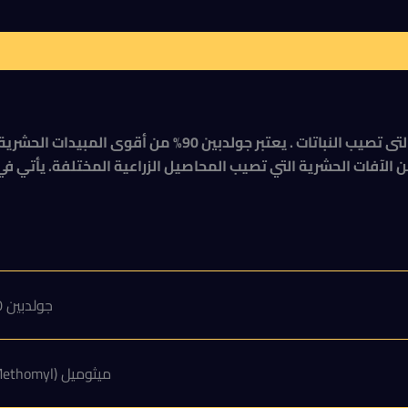
جولدبين 90%
ميثوميل (Methomyl) بنسبة 90%.