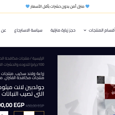
منزل أمن بدون حشرات بأقل الأسعار
قسام المنتجات
حجز زيارة منزلية
سياسة الاسترجاع
عن م
الرئيسية
/
منتجات مكافحة الح
100جرام) للدوده والحشرات التى تصيب النباتات
زراعة ولاند سكيب
,
منتجات ا
منتجات مكافحة الفئران
,
من
التى تصيب النباتات
السعر
00,00
EGP
450,00
EGP
الأصلي