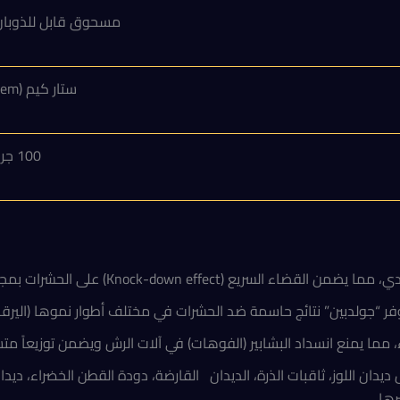
مسحوق قابل للذوبان في 
ستار كيم (Starchem).
100 جرام
Knock-down) على الحشرات بمجرد الرش أو التغذية.
، مما يمنع انسداد البشابير (الفوهات) في آلات الرش ويضمن توزيعاً متساو
ن اللوز، ثاقبات الذرة، الديدان القارضة، دودة القطن الخضراء، ديدان ث
رها.