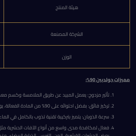
هيئة المنتج
الشركة المصنعة
الوزن
مميزات جولدبين 90
%:
تأثير مزدوج: يعمل المبيد عن طريق الملامسة وكسم معدي، مما يضمن القضاء السريع ( effect
​تركيز فائق: بفضل احتوائه على 90% من المادة الفعالة، يوفر “جولدبين” نتائج حاسمة ضد الحشرات في مختلف أطوار نموها (اليرقات، البالغات، والبيوض في بعض الأنواع).
سرعة الذوبان: يتميز بتركيبة تقنية تذوب بالكامل في الماء
فعال لمكافحة مدى واسع من أنواع الآفات الحشرية مثل ديدا
بعض الحشرات القشرية، المن، التربس، الذبابة البيضاء، وغي