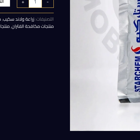
ال
+
-
هو:
التصنيفات:
زراعة ولاند سكيب
,
م
450,00 EGP.
منتجات مكافحة الفئران
,
منتجا