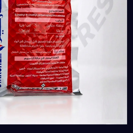
جولدبين
لانت
ميثوميل
90%
(كيس
100جرام)
للدوده
والحشرات
التى
تصيب
النباتات