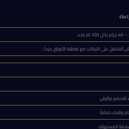
عة):
ء .
ش الشامل على النباتات مع تغطية الأوراق جيداً .
 التحضير والرش.
 والماء تماماً.